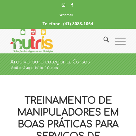
Webmail
Telefone: (41) 3088-1064
Arquivo para categoria: Cursos
Você está aqui:
Início
/
Cursos
TREINAMENTO DE
MANIPULADORES EM
BOAS PRÁTICAS PARA